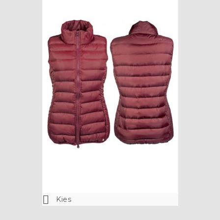

Kies