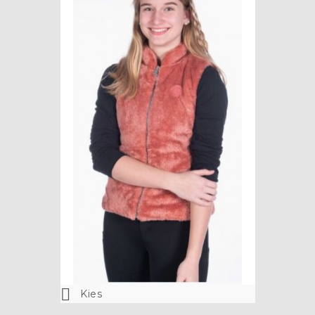

Kies