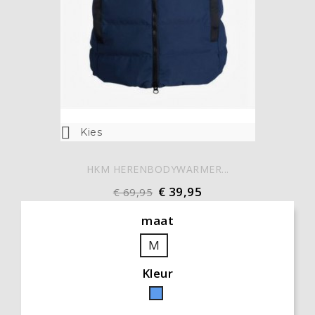

Kies
HKM HERENBODYWARMER...
€ 39,95
€ 69,95
maat
M
Kleur
Blauw