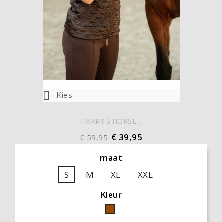

Kies
HARRY'S HORSE...
€ 39,95
€ 59,95
maat
S
M
XL
XXL
Kleur
Bruin