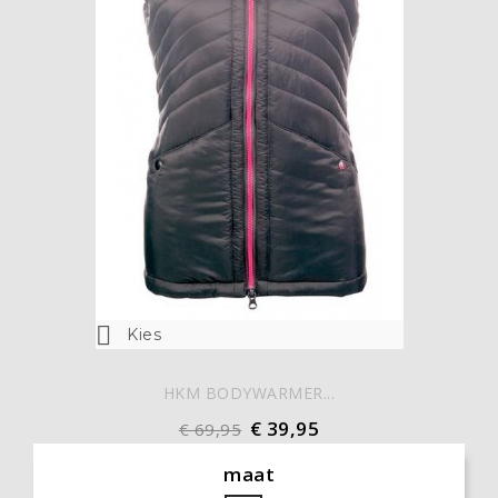

Kies
HKM BODYWARMER...
€ 39,95
€ 69,95
maat