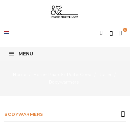
0
MENU
Home
Home PaardEnRuiterGoed
Ruiter
Bodywarmers
BODYWARMERS