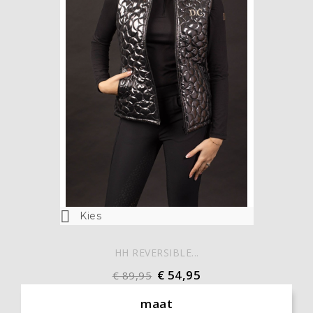

Kies
HH REVERSIBLE...
€ 54,95
€ 89,95
maat