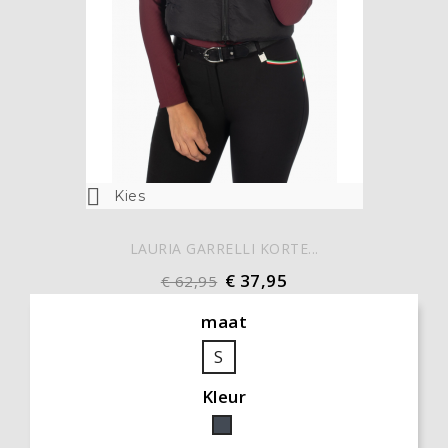

Kies
LAURIA GARRELLI KORTE...
€ 37,95
€ 62,95
maat
S
Kleur
Zwart