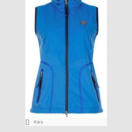

Kies