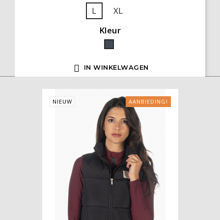
L
XL
Kleur
Zwart

IN WINKELWAGEN
NIEUW
AANBIEDING!