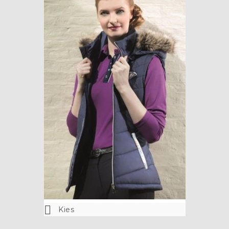

Kies