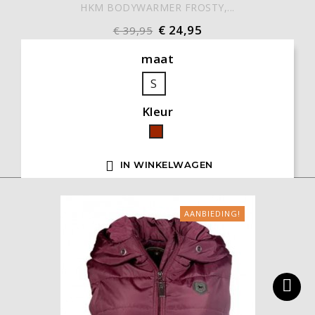
HKM BODYWARMER FROSTY,...
€ 24,95
€ 39,95
maat
S
Kleur
Bordeaux

IN WINKELWAGEN
AANBIEDING!