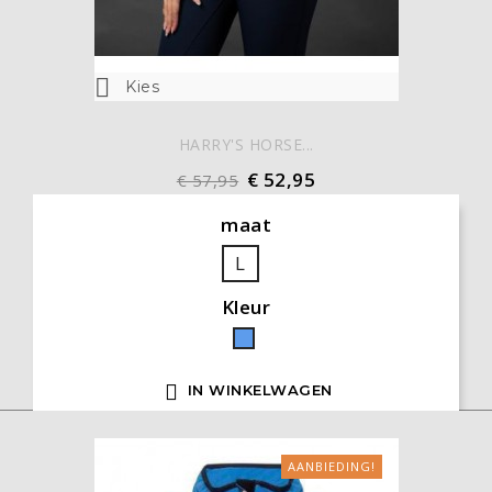

Kies
HARRY'S HORSE...
€ 52,95
€ 57,95
maat
L
Kleur
Blauw

IN WINKELWAGEN
AANBIEDING!