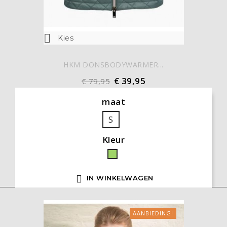

Kies
HKM DONSBODYWARMER...
€ 39,95
€ 79,95
maat
S
Kleur
Groen

IN WINKELWAGEN
AANBIEDING!