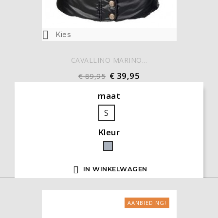

Kies
CAVALLINO MARINO...
€ 39,95
€ 89,95
maat
S
Kleur
Grijs

IN WINKELWAGEN
AANBIEDING!