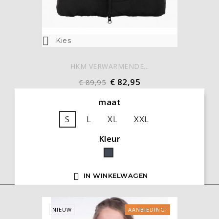

Kies
HKM VERWARMENDE...
€ 82,95
€ 89,95
maat
S
L
XL
XXL
Kleur
Zwart

IN WINKELWAGEN
NIEUW
AANBIEDING!