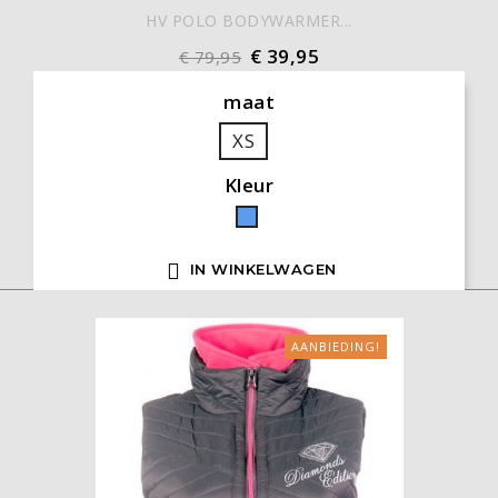
HV POLO BODYWARMER...
€ 39,95
€ 79,95
maat
XS
Kleur
Blauw

IN WINKELWAGEN
AANBIEDING!