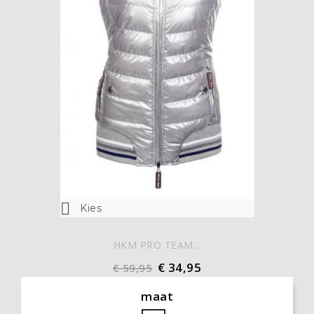

Kies
HKM PRO TEAM...
€ 34,95
€ 59,95
maat