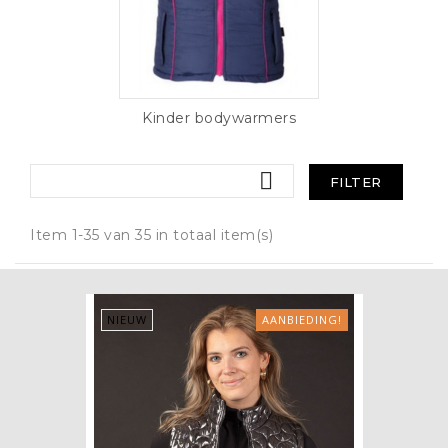
Kinder bodywarmers

FILTER
Item 1-35 van 35 in totaal item(s)
NIEUW
AANBIEDING!