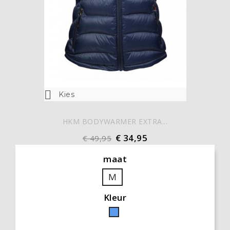

Kies
HKM BODYWARMER EXTRA...
€ 34,95
€ 49,95
maat
M
Kleur
Blauw