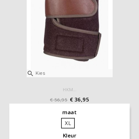

Kies
HKM...
€ 36,95
€ 56,95
maat
XL
Kleur