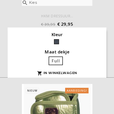

Kies
HKM DRESSUUR...
€ 29,95
€ 39,95
Kleur
Zwart
Maat dekje
Full
IN WINKELWAGEN

NIEUW
AANBIEDING!