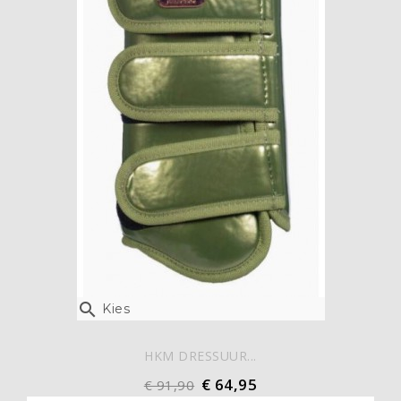

Kies
HKM DRESSUUR...
€ 64,95
€ 91,90