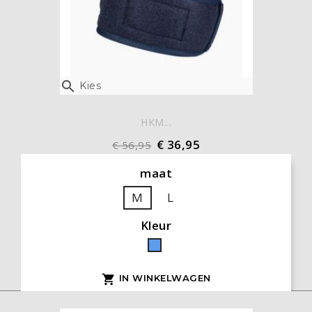

Kies
HKM...
€ 36,95
€ 56,95
maat
M
L
Kleur
Blauw
IN WINKELWAGEN
