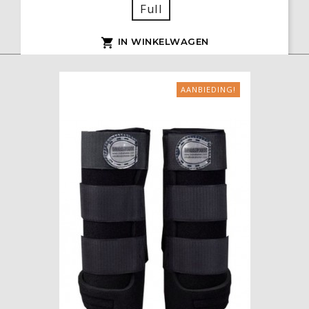
Full
IN WINKELWAGEN

AANBIEDING!