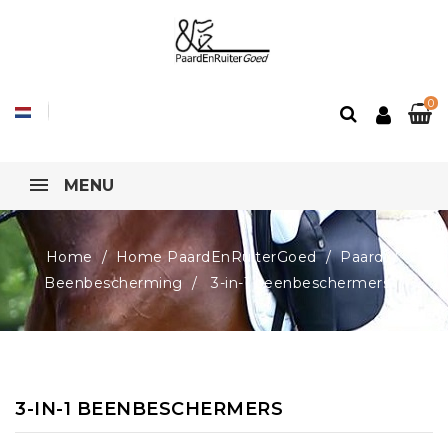
0
MENU
Home
Home PaardEnRuiterGoed
Paard
Beenbescherming
3-in-1 beenbeschermers
3-IN-1 BEENBESCHERMERS