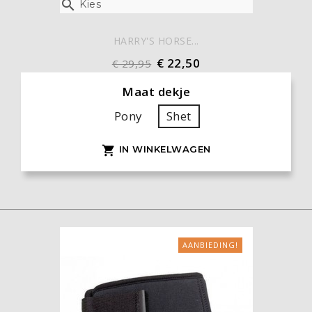

Kies
HARRY'S HORSE...
€ 22,50
€ 29,95
Maat dekje
Pony
Shet
IN WINKELWAGEN

AANBIEDING!