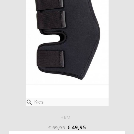

Kies
HKM...
€ 49,95
€ 69,95