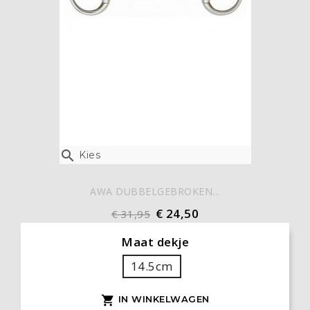

Kies
AWA DUBBELGEBROKEN...
€ 24,50
€ 31,95
Maat dekje
14.5cm
IN WINKELWAGEN
