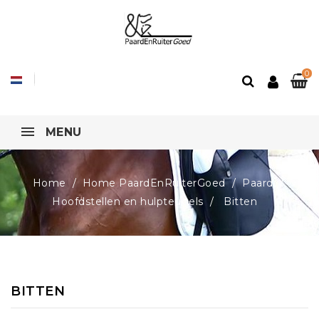
0
MENU
Home
Home PaardEnRuiterGoed
Paard
Hoofdstellen en hulpteugels
Bitten
BITTEN