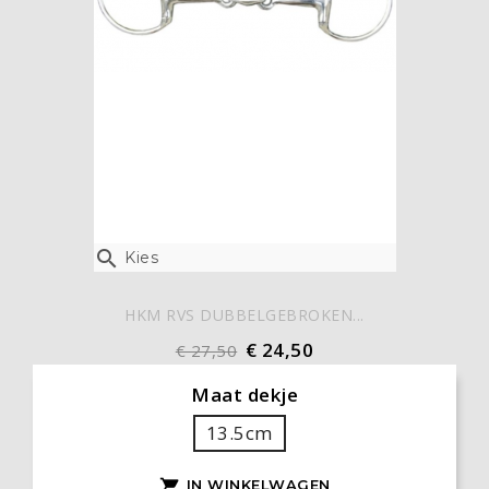

Kies
HKM RVS DUBBELGEBROKEN...
€ 24,50
€ 27,50
Maat dekje
13.5cm
IN WINKELWAGEN
