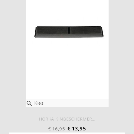

Kies
HORKA KINBESCHERMER...
€ 13,95
€ 16,95