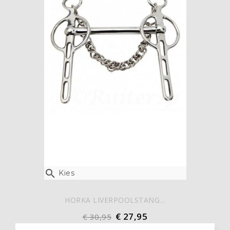

Kies
HORKA LIVERPOOLSTANG...
€ 27,95
€ 30,95