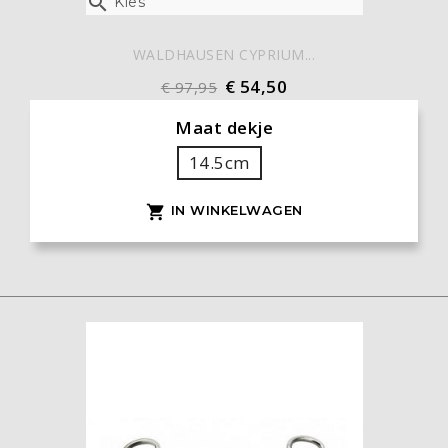

Kies
WALDHAUSEN CYPRIUM...
€ 54,50
€ 97,95
Maat dekje
14.5cm
IN WINKELWAGEN
