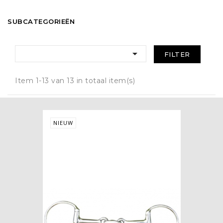
SUBCATEGORIEËN

FILTER
Item 1-13 van 13 in totaal item(s)
NIEUW