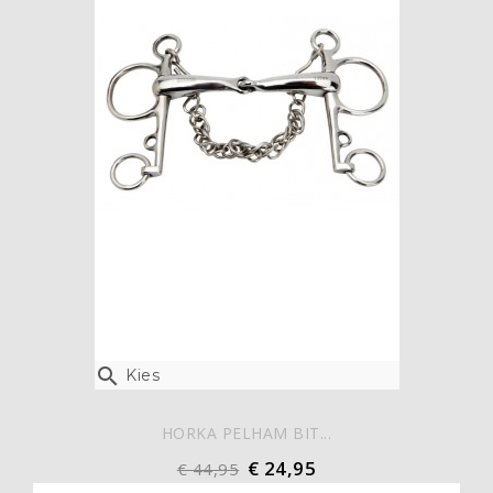

Kies
HORKA PELHAM BIT...
€ 24,95
€ 44,95