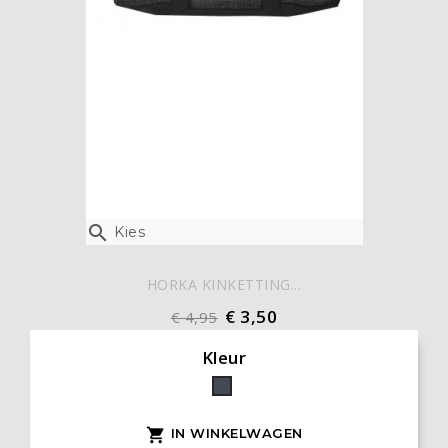

Kies
HORKA KINKETTING...
€ 3,50
€ 4,95
Kleur
Zwart
IN WINKELWAGEN
