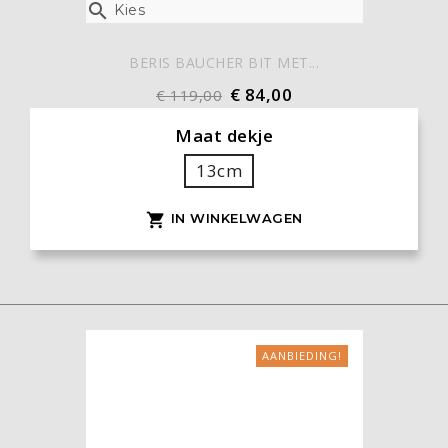

Kies
BERIS BAUCHER BIT MET...
€ 84,00
€ 119,00
Maat dekje
13cm
IN WINKELWAGEN

AANBIEDING!