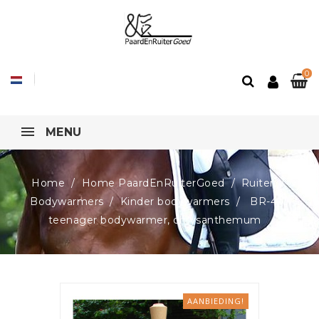
0
MENU
Home
Home PaardEnRuiterGoed
Ruiter
Bodywarmers
Kinder bodywarmers
BR-4-U
teenager bodywarmer, chrysanthemum
AANBIEDING!