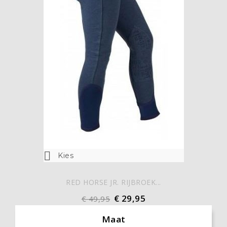

Kies
RED HORSE JR. RIJBROEK...
€ 29,95
€ 49,95
Maat