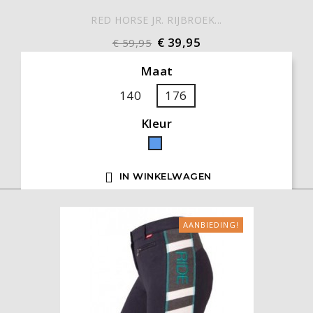
RED HORSE JR. RIJBROEK...
€ 39,95
€ 59,95
Maat
140
176
Kleur
Blauw

IN WINKELWAGEN
AANBIEDING!