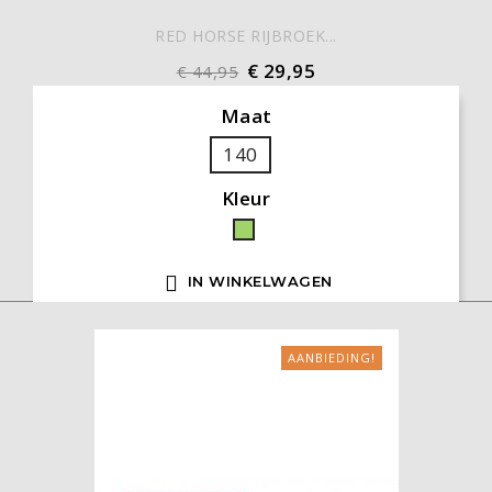
RED HORSE RIJBROEK...
€ 29,95
€ 44,95
Maat
140
Kleur
Groen

IN WINKELWAGEN
AANBIEDING!