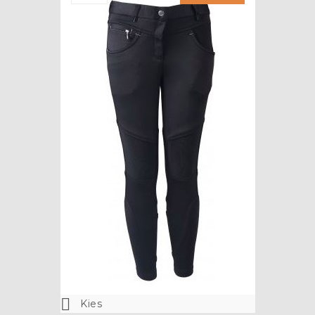

Kies