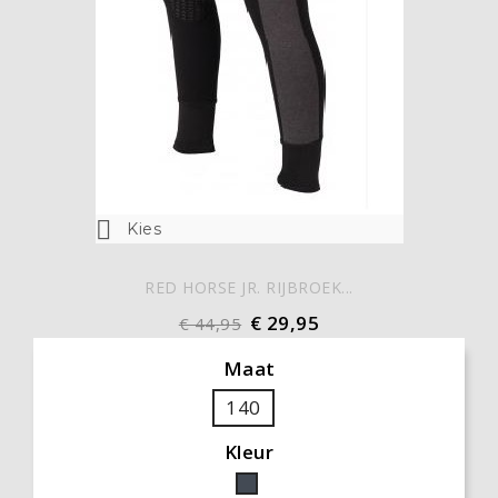

Kies
RED HORSE JR. RIJBROEK...
€ 29,95
€ 44,95
Maat
140
Kleur
Zwart