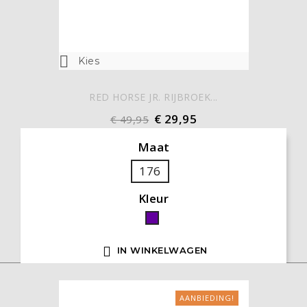

Kies
RED HORSE JR. RIJBROEK...
€ 29,95
€ 49,95
Maat
176
Kleur
Paars

IN WINKELWAGEN
AANBIEDING!