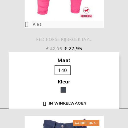

Kies
RED HORSE RIJBROEK EVY...
€ 27,95
€ 42,95
Maat
140
Kleur
Zwart

IN WINKELWAGEN
AANBIEDING!