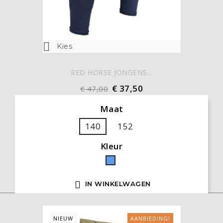

Kies
RED HORSE JONGENS...
€ 37,50
€ 47,00
Maat
140
152
Kleur
Blauw

IN WINKELWAGEN
NIEUW
AANBIEDING!