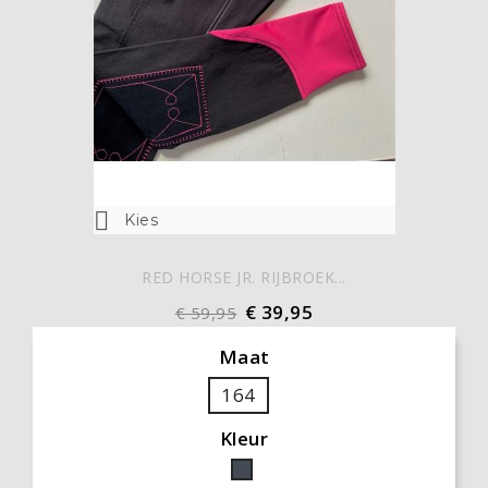

Kies
RED HORSE JR. RIJBROEK...
€ 39,95
€ 59,95
Maat
164
Kleur
Zwart