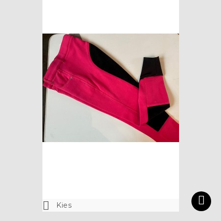

Kies