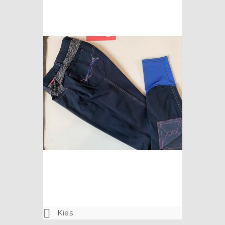

Kies