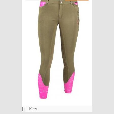

Kies