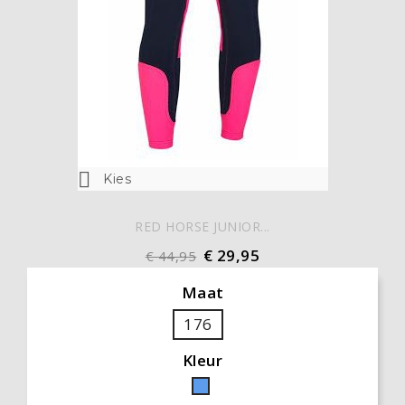

Kies
RED HORSE JUNIOR...
€ 29,95
€ 44,95
Maat
176
Kleur
Blauw