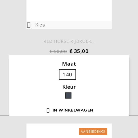

Kies
RED HORSE RIJBROEK...
€ 35,00
€ 50,00
Maat
140
Kleur
Zwart

IN WINKELWAGEN
AANBIEDING!