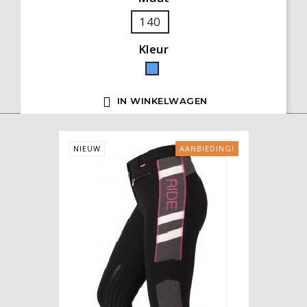
140
Kleur
Blauw

IN WINKELWAGEN
NIEUW
AANBIEDING!