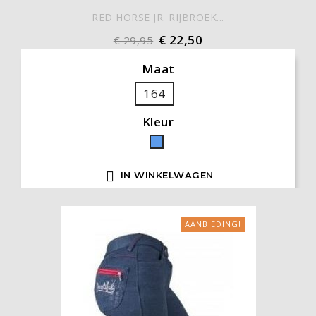
RED HORSE JR. RIJBROEK...
€ 22,50
€ 29,95
Maat
164
Kleur
Blauw

IN WINKELWAGEN
AANBIEDING!