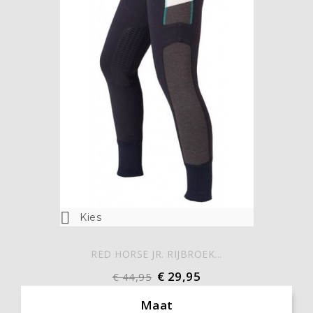

Kies
RED HORSE JR. RIJBROEK...
€ 29,95
€ 44,95
Maat