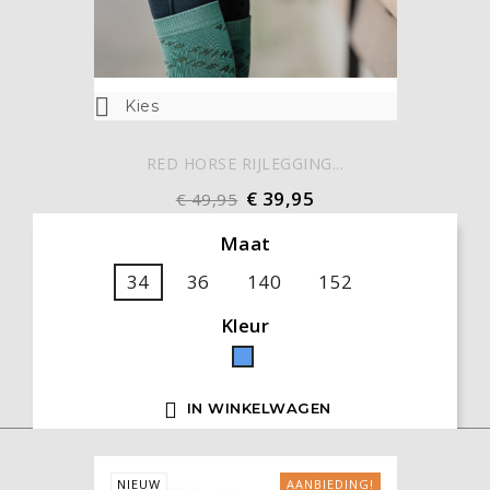

Kies
RED HORSE RIJLEGGING...
€ 39,95
€ 49,95
Maat
34
36
140
152
Kleur
Blauw

IN WINKELWAGEN
NIEUW
AANBIEDING!