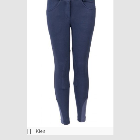

Kies