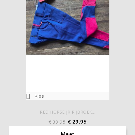

Kies
RED HORSE JR RIJBROEK...
€ 29,95
€ 39,95
Maat