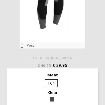

Kies
RED HORSE JR. RIJBROEK...
€ 29,95
€ 49,95
Maat
164
Kleur
Zwart