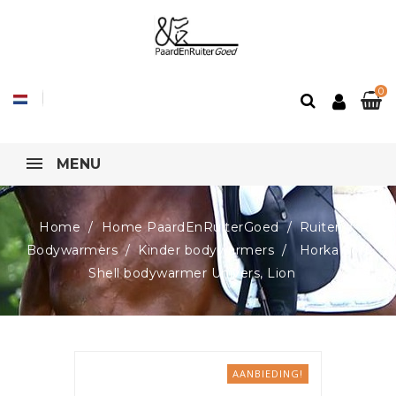
0
MENU
Home
Home PaardEnRuiterGoed
Ruiter
Bodywarmers
Kinder bodywarmers
Horka Soft
Shell bodywarmer Univers, Lion
AANBIEDING!