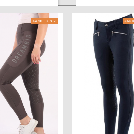

IN WINKELWAGEN
AANBIEDING!
AANB