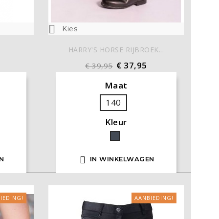

Kies
.
HARRY'S HORSE RIJBROEK...
€ 37,95
€ 39,95
Maat
140
Kleur
Zwart

N
IN WINKELWAGEN
IEDING!
AANBIEDING!