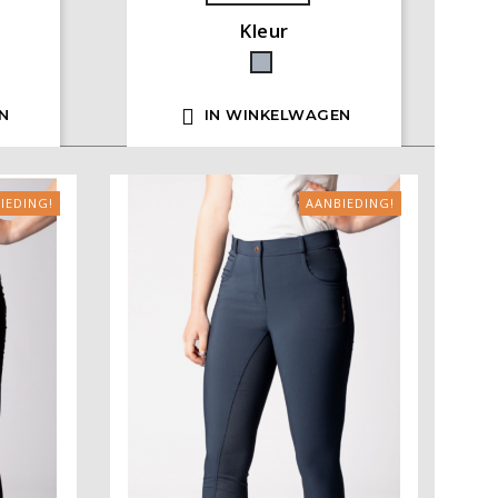
Kleur
Grijs

N
IN WINKELWAGEN
IEDING!
AANBIEDING!