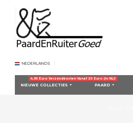
NEDERLANDS
4,95 Euro Verzendkosten Vanaf 20 Euro (in NL)!
NIEUWE COLLECTIES
PAARD
KERST-ARTIKEL
RIJBROEKEN
Home
H
Kerst-artikelen
Dames rijbroeken
Bronco Equestria
Heren rijbroeken
WATERDICHTE 
Kinder rijbroeken
0-grams regende