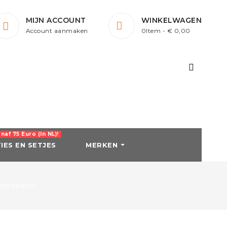
MIJN ACCOUNT
WINKELWAGEN
Account aanmaken
0Item
- € 0,00
af 75 Euro (in NL)!
IES EN SETJES
MERKEN
LLEN EN
SCHOENEN
BEENBESCHERMING
REN
rijbroeken
Laarzen
Peesbeschermers en
ck
n
Jodphurs
Strijklappen
Outdoorlaarzen
Bandages
Harry's Horse
HKM
 / Borsttuigen