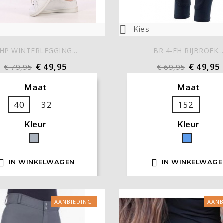

Kies
HP WINTERLEGGING...
BR 4-EH RIJBROEK..
€ 49,95
€ 49,95
€ 79,95
€ 69,95
Maat
Maat
40
32
152
Kleur
Kleur
Grijs
Blauw


IN WINKELWAGEN
IN WINKELWAGE
AANBIEDING!
AANB