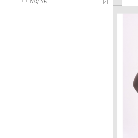
170/176
(2)