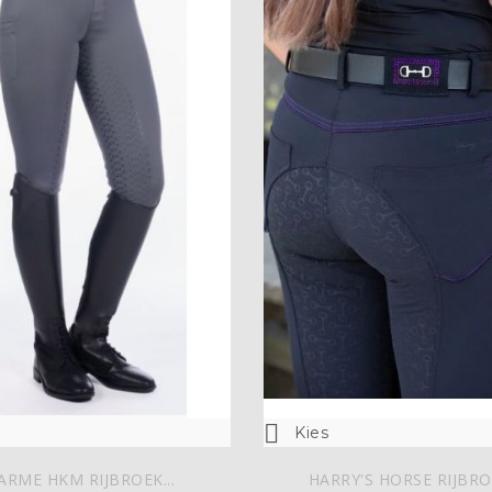

Kies
ARME HKM RIJBROEK...
HARRY'S HORSE RIJBROE