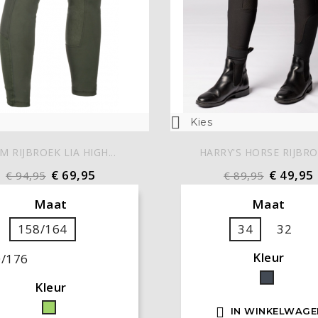

Kies
M RIJBROEK LIA HIGH...
HARRY'S HORSE RIJBROE
€ 69,95
€ 49,95
€ 94,95
€ 89,95
Maat
Maat
158/164
34
32
Kleur
0/176
Zwart
Kleur
Groen

IN WINKELWAGE