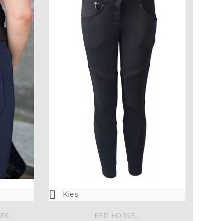

Kies
K...
RED HORSE...