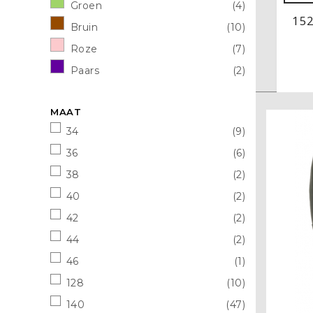
Groen
(4)
15
Bruin
(10)
Roze
(7)
Paars
(2)
MAAT
34
(9)
36
(6)
38
(2)
40
(2)
42
(2)
44
(2)
46
(1)
128
(10)
140
(47)