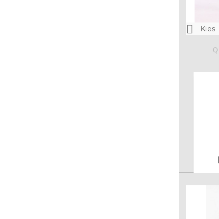

Kies
Q