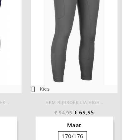

Kies
K...
HKM RIJBROEK LIA HIGH...
€ 69,95
€ 94,95
Maat
170/176