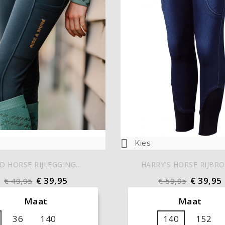

Kies
D HORSE RIJLEGGING...
HARRY'S HORSE RIJBROE
€ 39,95
€ 39,95
€ 49,95
€ 59,95
Maat
Maat
36
140
140
152