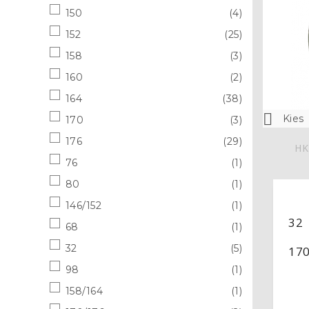
150
(4)
152
(25)
158
(3)
160
(2)
164
(38)

Kies
170
(3)
176
(29)
HK
76
(1)
80
(1)
146/152
(1)
32
68
(1)
32
(5)
17
98
(1)
158/164
(1)