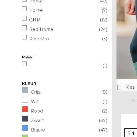
Horka
(40)
Horze
(7)
QHP
(12)
Red Horse
(24)
RiderPro
(3)
MAAT
L
(1)
KLEUR

Kies
Grijs
(8)
RE
Wit
(1)
Rood
(2)
Zwart
(37)
Blauw
(47)
34