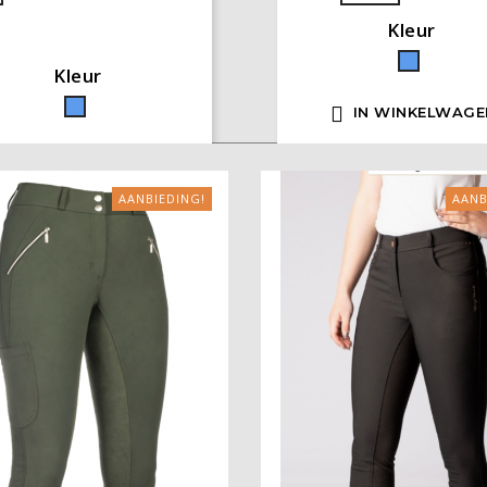
Kleur
2
Blauw
Kleur
Blauw

IN WINKELWAGE

IN WINKELWAGEN
AANBIEDING!
AANB