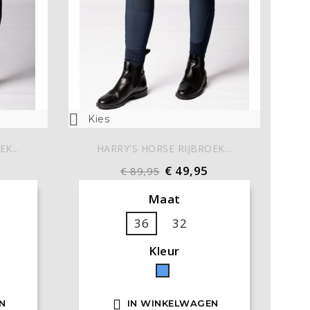

Kies
K...
HARRY'S HORSE RIJBROEK...
€ 49,95
€ 89,95
Maat
36
32
Kleur
Blauw

N
IN WINKELWAGEN