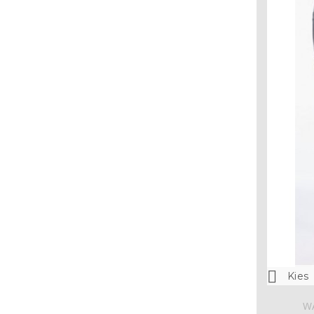

Kies
W