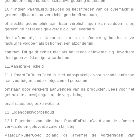
gehouden enige boete of schadevergoeding te betalen.
10.4 Indien PaardEnRuiterGoed bij het intreden van de overmacht al
gedeeltelijk aan haar verplichtingen heeft voldaan,
of slechts gedeeltelijk aan haar verplichtingen kan voldoen is zij
gerechtigd het reeds geleverde c.q. het leverbare
deel afzonderlijk te factureren en is de afnemer gehouden deze
factuur te voldoen als betrof het een afzonderlijk
contract. Dit geldt echter niet als het reeds geleverde c.q. leverbare
deel geen zelfstandige waarde heeft.
11. Aansprakelijkheid
11.1 PaardEnRuiterGoed is niet aansprakelijk voor schade ontstaan
aan voertuigen, andere objecten of personen
ontstaan door verkeerd aanwenden van de producten. Lees voor het
gebruik de aanwijzingen op de verpakking
en/of raadpleeg onze website.
12. Eigendomsvoorbehoud
12.1 Eigendom van alle door PaardEnRuiterGoed aan de afnemer
verkochte en geleverde zaken blijft bij
PaardEnRuiterGoed zolang de afnemer de vorderingen van