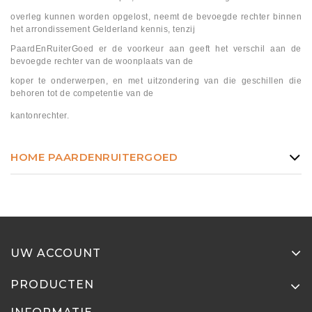
overleg kunnen worden opgelost, neemt de bevoegde rechter binnen
het arrondissement Gelderland kennis, tenzij
PaardEnRuiterGoed er de voorkeur aan geeft het verschil aan de
bevoegde rechter van de woonplaats van de
koper te onderwerpen, en met uitzondering van die geschillen die
behoren tot de competentie van de
kantonrechter.
HOME PAARDENRUITERGOED
UW ACCOUNT
PRODUCTEN