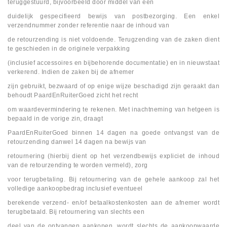
teruggestuurd, bijvoorbeeld door middel van een
duidelijk gespecifieerd bewijs van postbezorging. Een enkel
verzendnummer zonder referentie naar de inhoud van
de retourzending is niet voldoende. Terugzending van de zaken dient
te geschieden in de originele verpakking
(inclusief accessoires en bijbehorende documentatie) en in nieuwstaat
verkerend. Indien de zaken bij de afnemer
zijn gebruikt, bezwaard of op enige wijze beschadigd zijn geraakt dan
behoudt PaardEnRuiterGoed zicht het recht
om waardevermindering te rekenen. Met inachtneming van hetgeen is
bepaald in de vorige zin, draagt
PaardEnRuiterGoed binnen 14 dagen na goede ontvangst van de
retourzending danwel 14 dagen na bewijs van
retournering (hierbij dient op het verzendbewijs expliciet de inhoud
van de retourzending te worden vermeld), zorg
voor terugbetaling. Bij retournering van de gehele aankoop zal het
volledige aankoopbedrag inclusief eventueel
berekende verzend- en/of betaalkostenkosten aan de afnemer wordt
terugbetaald. Bij retournering van slechts een
deel van de ontvangen aankopen, wordt slechts de aankoopwaarde