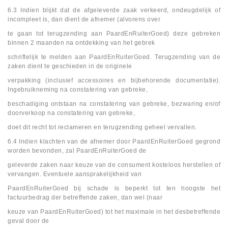
6.3 Indien blijkt dat de afgeleverde zaak verkeerd, ondeugdelijk of
incompleet is, dan dient de afnemer (alvorens over
te gaan tot terugzending aan PaardEnRuiterGoed) deze gebreken
binnen 2 maanden na ontdekking van het gebrek
schriftelijk te melden aan PaardEnRuiterGoed. Terugzending van de
zaken dient te geschieden in de originele
verpakking (inclusief accessoires en bijbehorende documentatie).
Ingebruikneming na constatering van gebreke,
beschadiging ontstaan na constatering van gebreke, bezwaring en/of
doorverkoop na constatering van gebreke,
doet dit recht tot reclameren en terugzending geheel vervallen.
6.4 Indien klachten van de afnemer door PaardEnRuiterGoed gegrond
worden bevonden, zal PaardEnRuiterGoed de
geleverde zaken naar keuze van de consument kosteloos herstellen of
vervangen. Eventuele aansprakelijkheid van
PaardEnRuiterGoed bij schade is beperkt tot ten hoogste het
factuurbedrag der betreffende zaken, dan wel (naar
keuze van PaardEnRuiterGoed) tot het maximale in het desbetreffende
geval door de