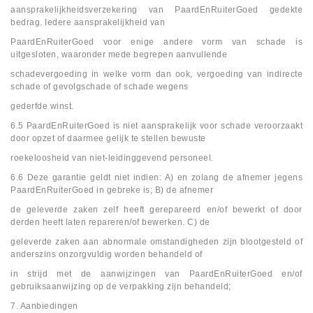
aansprakelijkheidsverzekering van PaardEnRuiterGoed gedekte
bedrag. Iedere aansprakelijkheid van
PaardEnRuiterGoed voor enige andere vorm van schade is
uitgesloten, waaronder mede begrepen aanvullende
schadevergoeding in welke vorm dan ook, vergoeding van indirecte
schade of gevolgschade of schade wegens
gederfde winst.
6.5 PaardEnRuiterGoed is niet aansprakelijk voor schade veroorzaakt
door opzet of daarmee gelijk te stellen bewuste
roekeloosheid van niet-leidinggevend personeel.
6.6 Deze garantie geldt niet indien: A) en zolang de afnemer jegens
PaardEnRuiterGoed in gebreke is; B) de afnemer
de geleverde zaken zelf heeft gerepareerd en/of bewerkt of door
derden heeft laten repareren/of bewerken. C) de
geleverde zaken aan abnormale omstandigheden zijn blootgesteld of
anderszins onzorgvuldig worden behandeld of
in strijd met de aanwijzingen van PaardEnRuiterGoed en/of
gebruiksaanwijzing op de verpakking zijn behandeld;
7. Aanbiedingen