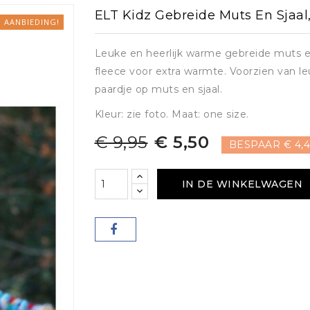
Zadelonderleggers
ELT Kidz Gebreide Muts En Sjaal
ING
SHIRTS
endekens
Teugels
AANBIEDING!
ZADELS EN TOEBEHOREN
D.due Boots
erdekens
en shirts
Shirts
Frontrieme
Leuke en heerlijk warme gebreide muts e
Zadels
Longeerhul
RIEMEN, PETTEN
fleece voor extra warmte. Voorzien van 
Beugelriemen
Losse neus
Petten, sjaals, oorbanden
paardje op muts en sjaal.
ssen en haarstrikken
Zadeltoebehoren
Riemen
Horze
HULPTEUG
Kleur: zie foto. Maat: one size.
La Valen
Singels
PROTECTORS
Martingalen
CADEAU-ARTIKELEN
Kavalkade
€ 9,95
€ 5,50
 EN
Stijgbeugels
BESPAAR € 4,4
Longeerhul
Cadeau-artikelen
CADEAU-ARTIKELEN
endekens
HALSTERS
IN DE WINKELWAGEN
Cadeau-artikelen
Halsters en
Premier Equine
Pfiff
Red Ho
or