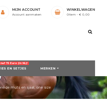
MIJN ACCOUNT
WINKELWAGEN
Account aanmaken
0Item
- € 0,00
af 75 Euro (in NL)!
IES EN SETJES
MERKEN
LLEN EN
SCHOENEN
BEENBESCHERMING
REN
reide muts en sjaal, one size
Laarzen
Peesbeschermers en
ck
n
Jodphurs
Strijklappen
Outdoorlaarzen
Bandages
Harry's Horse
HKM
 / Borsttuigen