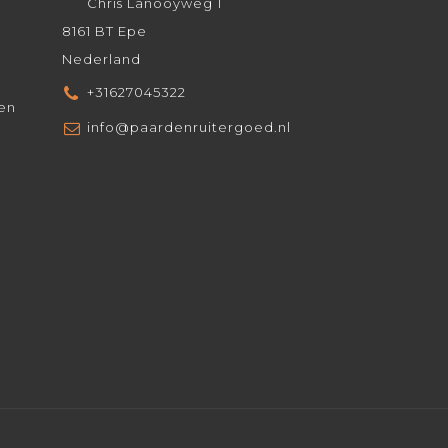
Chris Lanooyweg 1
8161 BT Epe
Nederland
+31627045322
den
info@paardenruitergoed.nl