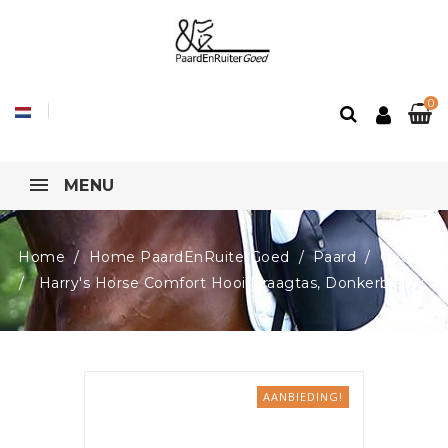
0
MENU
Home
Home PaardEnRuiterGoed
Paard
Overig
Harry's Horse Comfort Hooi Draagtas, Donkerblauw
AANBIEDING!