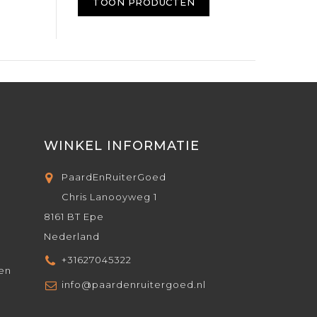
TOON PRODUCTEN
WINKEL INFORMATIE
PaardEnRuiterGoed
Chris Lanooyweg 1
8161 BT Epe
Nederland
+31627045322
den
info@paardenruitergoed.nl