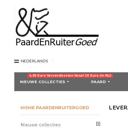
NEDERLANDS
4,95 Euro Verzendkosten Vanaf 20 Euro (in NL)!
NIEUWE COLLECTIES
PAARD
KERST-ARTIKEL
RIJBROEKEN
Kerst-artikelen
Dames rijbroeken
LEVER
HOME PAARDENRUITERGOED
Bronco Equestria
Heren rijbroeken
WATERDICHTE 
Kinder rijbroeken
Nieuwe collecties
0-grams regende