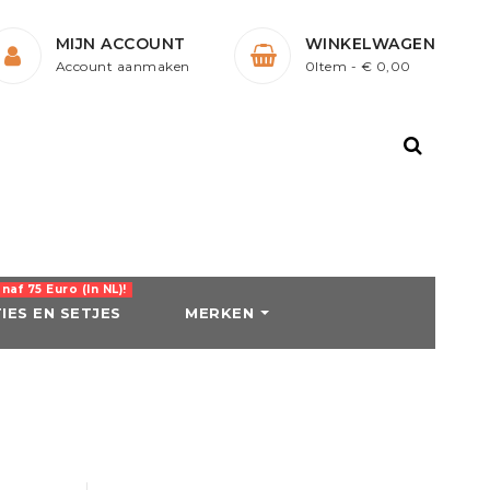
MIJN ACCOUNT
WINKELWAGEN
Account aanmaken
0Item
- € 0,00
af 75 Euro (in NL)!
IES EN SETJES
MERKEN
LLEN EN
SCHOENEN
BEENBESCHERMING
REN
Laarzen
Peesbeschermers en
ck
n
Jodphurs
Strijklappen
Outdoorlaarzen
Bandages
Harry's Horse
HKM
 / Borsttuigen