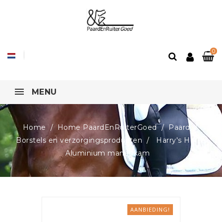
0
MENU
Home
Home PaardEnRuiterGoed
Paard
Borstels en verzorgingsproducten
Harry's Horse
Aluminium manenkam
AANBIEDING!