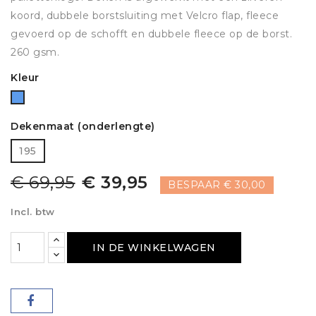
koord, dubbele borstsluiting met Velcro flap, fleece
gevoerd op de schofft en dubbele fleece op de borst.
260 gsm.
Kleur
Blauw
Dekenmaat (onderlengte)
195
€ 69,95
€ 39,95
BESPAAR € 30,00
Incl. btw
IN DE WINKELWAGEN