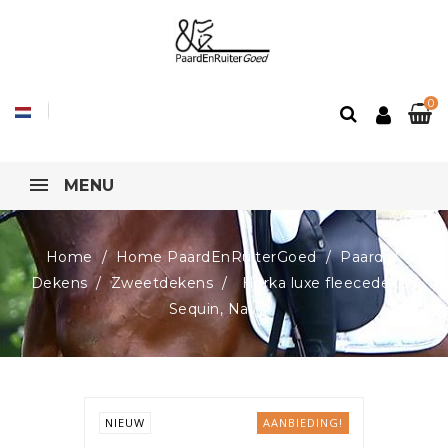
0
MENU
Home
Home PaardEnRuiterGoed
Paard
Dekens
Zweetdekens
Horka luxe fleecedeken
Sequin, Navy
NIEUW
AANBIEDING!