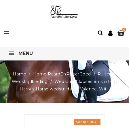
0
MENU
Home
Home PaardEnRuiterGoed
Ruiter
Wedstrijdkleding
Wedstrijd blouses en shirts
Harry's Horse wedstrijdshirt Valence, Wit
AANBIEDING!