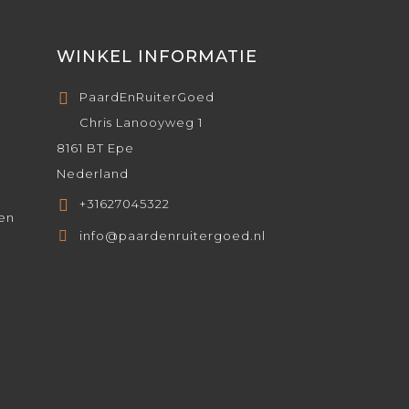
WINKEL INFORMATIE
PaardEnRuiterGoed
Chris Lanooyweg 1
8161 BT Epe
Nederland
+31627045322
den
info@paardenruitergoed.nl