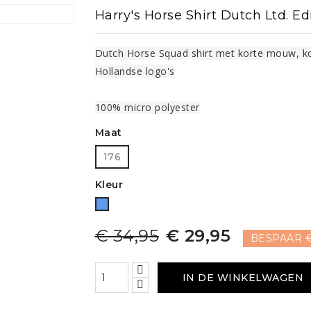
Zadelonderleggers
Harry's Horse Shirt Dutch Ltd. Ed
ING
SHIRTS
endekens
Teugels
ZADELS EN TOEBEHOREN
D.due Boots
erdekens
en shirts
Shirts
Frontrieme
Dutch Horse Squad shirt met korte mouw, kor
Zadels
Longeerhul
RIEMEN, PETTEN
Hollandse logo's
Beugelriemen
Losse neus
Petten, sjaals, oorbanden
ssen en haarstrikken
Zadeltoebehoren
Riemen
Horze
100% micro polyester
HULPTEUG
La Valen
Singels
PROTECTORS
Martingalen
CADEAU-ARTIKELEN
Maat
Kavalkade
 EN
Stijgbeugels
Longeerhul
Cadeau-artikelen
176
CADEAU-ARTIKELEN
endekens
HALSTERS
Kleur
Cadeau-artikelen
Halsters en
Blauw
or
Pfiff
Premier Equine
Red Ho
€ 34,95
€ 29,95
BESPAAR €
IN DE WINKELWAGEN