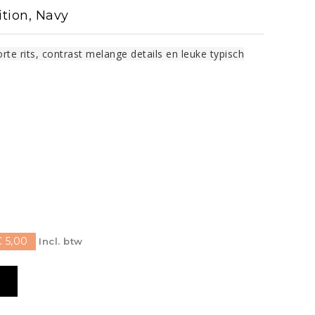
Stalschoenen
Springschoenen
ition, Navy
Chaps / Beenkappen
3-in-1 beenbeschermers
n
te rits, contrast melange details en leuke typisch
Pijpkousen
HANDSCHOENEN, SOKKEN
pteugels
Transportbeschermers
Handschoenen
riemen
Mountain Horse
POETSKISTEN/BORSTELS
Sokken
ELS
cio
Borstels en
SPOREN
 / Borsttuigen
verzorgingsproducten
Sporen
pteugels
Muck Boots
OVERIG
MONDKAPJES (FFP2 EN IIR)
 EN TOUWEN
Overig
 touwen
rse
RiderPro
Waldhausen
 5,00
Incl. btw