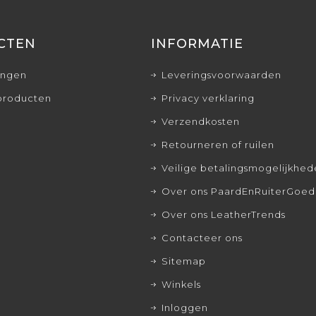
CTEN
INFORMATIE
ingen
Leveringsvoorwaarden
producten
Privacy verklaring
Verzendkosten
Retourneren of ruilen
Veilige betalingsmogelijkhe
Over ons PaardEnRuiterGoed
Over ons LeatherTrends
Contacteer ons
Sitemap
Winkels
Inloggen