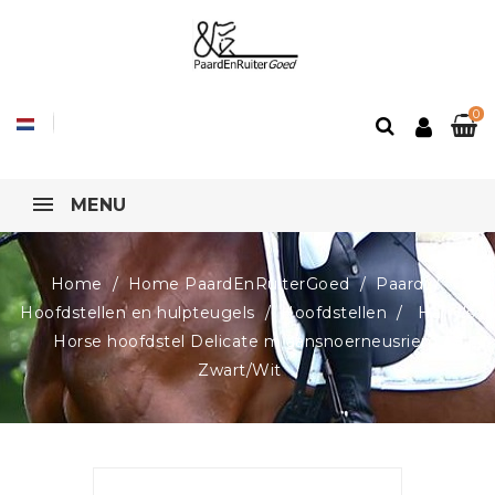
0
MENU
Home
Home PaardEnRuiterGoed
Paard
Hoofdstellen en hulpteugels
Hoofdstellen
Harry's
Horse hoofdstel Delicate m aansnoerneusriem,
Zwart/Wit