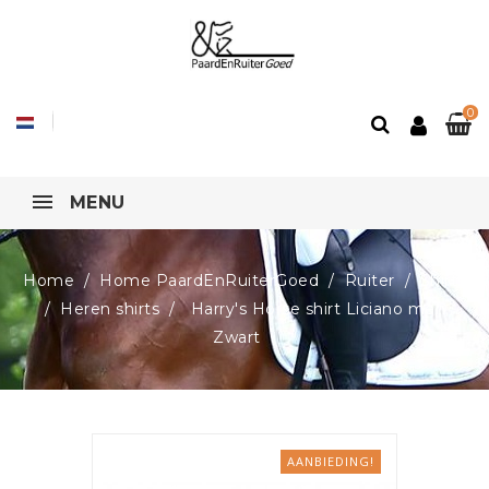
0
MENU
Home
Home PaardEnRuiterGoed
Ruiter
Shirts
Heren shirts
Harry's Horse shirt Liciano men,
Zwart
AANBIEDING!