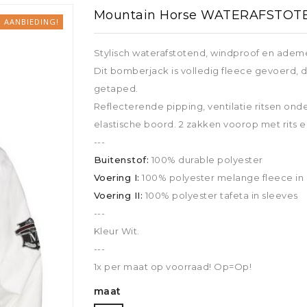
Zadelonderleggers
Mountain Horse WATERAFSTOTE
ING
SHIRTS
endekens
Teugels
AANBIEDING!
ZADELS EN TOEBEHOREN
D.due Boots
erdekens
en shirts
Shirts
Frontrieme
Stylisch waterafstotend, windproof en ade
Zadels
Longeerhul
RIEMEN, PETTEN
Dit bomberjack is volledig fleece gevoerd, 
Beugelriemen
Losse neus
Petten, sjaals, oorbanden
getaped.
ssen en haarstrikken
Zadeltoebehoren
Riemen
Horze
HULPTEUG
Reflecterende pipping, ventilatie ritsen on
La Valen
Singels
PROTECTORS
elastische boord. 2 zakken voorop met rits 
Martingalen
CADEAU-ARTIKELEN
Kavalkade
 EN
Stijgbeugels
---
Longeerhul
Cadeau-artikelen
Buitenstof:
100% durable polyester
CADEAU-ARTIKELEN
endekens
HALSTERS
Voering I:
100% polyester melange fleece in b
Cadeau-artikelen
Halsters en
Voering II:
100% polyester tafeta in sleeves
---
Premier Equine
Kleur Wit.
Pfiff
---
Red Ho
1x per maat op voorraad! Op=Op!
or
maat