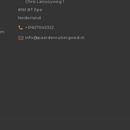
Chris Lanooyweg 1
8161 BT Epe
Nederland
+31627045322
den
info@paardenruitergoed.nl