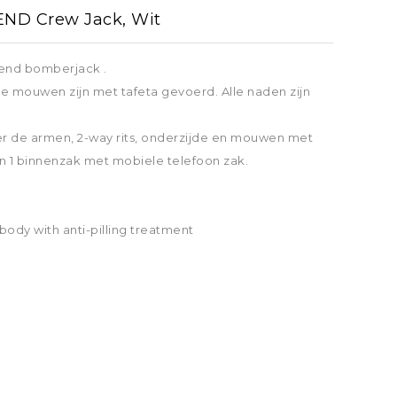
Stalschoenen
Springschoenen
ND Crew Jack, Wit
Chaps / Beenkappen
3-in-1 beenbeschermers
n
Pijpkousen
mend bomberjack .
HANDSCHOENEN, SOKKEN
pteugels
de mouwen zijn met tafeta gevoerd. Alle naden zijn
Transportbeschermers
Handschoenen
riemen
POETSKISTEN/BORSTELS
Sokken
ELS
der de armen, 2-way rits, onderzijde en mouwen met
Mountain Horse
cio
Borstels en
SPOREN
en 1 binnenzak met mobiele telefoon zak.
 / Borsttuigen
verzorgingsproducten
Sporen
pteugels
Muck Boots
OVERIG
MONDKAPJES (FFP2 EN IIR)
 EN TOUWEN
ody with anti-pilling treatment
Overig
 touwen
Waldhausen
RiderPro
rse