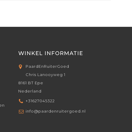
WINKEL INFORMATIE
PaardEnRuiterGoed
Chris Lanooyweg 1
8161 BT Epe
Nederland
+31627045322
den
info@paardenruitergoed.nl