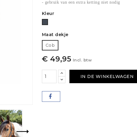
- gebruik van een extra ketting niet nodig
Kleur
Zwart
Maat dekje
Cob
€ 49,95
Incl. btw
IN DE WINKELWAGEN