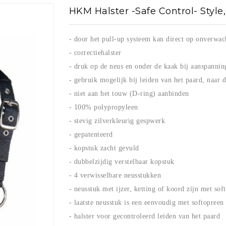
Zadelonderleggers
HKM Halster -Safe Control- Style
ING
SHIRTS
endekens
Teugels
ZADELS EN TOEBEHOREN
D.due Boots
erdekens
en shirts
Shirts
Frontrieme
- door het pull-up systeem kan direct op onverwac
Zadels
Longeerhul
RIEMEN, PETTEN
- correctiehalster
Beugelriemen
Losse neus
Petten, sjaals, oorbanden
- druk op de neus en onder de kaak bij aanspannin
ssen en haarstrikken
Zadeltoebehoren
Riemen
Horze
HULPTEUG
- gebruik mogelijk bij leiden van het paard, naar 
La Valen
Singels
PROTECTORS
- niet aan het touw (D-ring) aanbinden
Martingalen
CADEAU-ARTIKELEN
Kavalkade
 EN
Stijgbeugels
- 100% polypropyleen
Longeerhul
Cadeau-artikelen
CADEAU-ARTIKELEN
- stevig zilverkleurig gespwerk
endekens
HALSTERS
- gepatenteerd
Cadeau-artikelen
Halsters en
- kopstuk zacht gevuld
Premier Equine
- dubbelzijdig verstelbaar kopstuk
- 4 verwisselbare neusstukken
Pfiff
Red Ho
- neusstuk met ijzer, ketting of koord zijn met so
or
- laatste neusstuk is een eenvoudig met softopreen
- halster voor gecontroleerd leiden van het paard