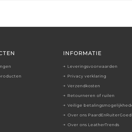
CTEN
INFORMATIE
ingen
Leveringsvoorwaarden
producten
Privacy verklaring
Verzendkosten
Retourneren of ruilen
Veilige betalingsmogelijkhe
Over ons PaardEnRuiterGoed
Over ons LeatherTrends