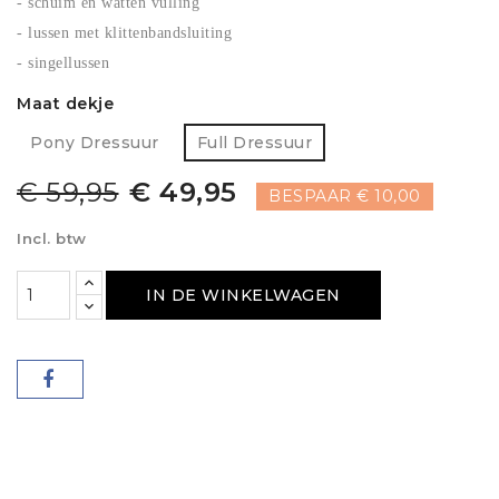
- schuim en watten vulling
- lussen met klittenbandsluiting
- singellussen
Maat dekje
Pony Dressuur
Full Dressuur
€ 59,95
€ 49,95
BESPAAR € 10,00
Incl. btw
IN DE WINKELWAGEN