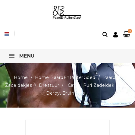
0
MENU
Home
Home PaardEnRuiterGoed
Paard
Zadeldekjes
Dressuur
Cavalli Puri Zadeldek Odello
Derby, Bruin grijs