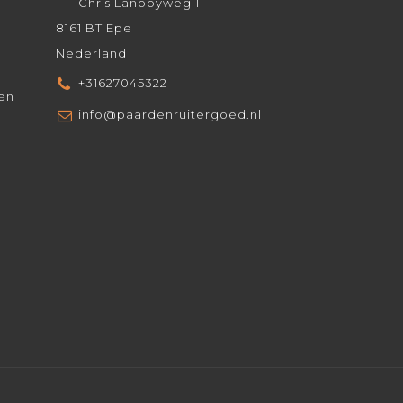
Chris Lanooyweg 1
8161 BT Epe
Nederland
+31627045322
den
info@paardenruitergoed.nl