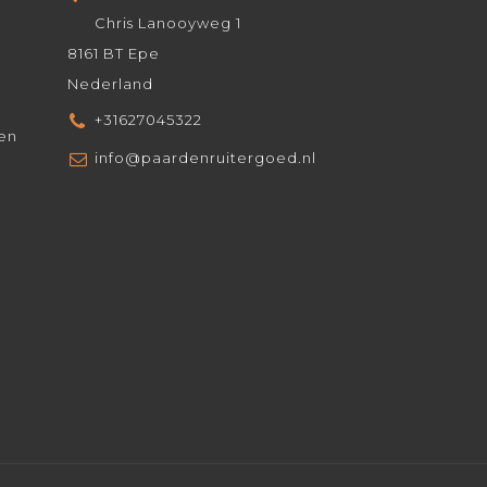
Chris Lanooyweg 1
8161 BT Epe
Nederland
+31627045322
den
info@paardenruitergoed.nl