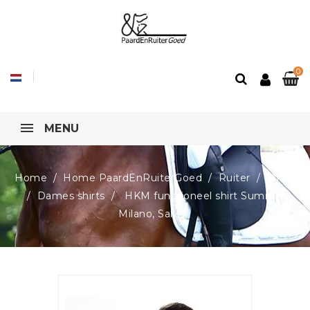
0
MENU
Home
Home PaardEnRuiterGoed
Ruiter
Shirts
Dames shirts
HKM functioneel shirt Summer
Milano, Salie