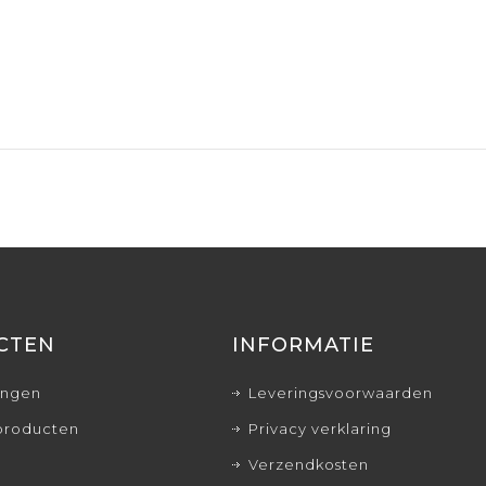
CTEN
INFORMATIE
ingen
Leveringsvoorwaarden
producten
Privacy verklaring
Verzendkosten