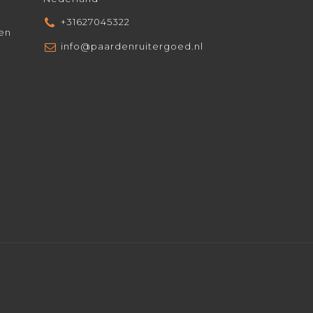
+31627045322
den
info@paardenruitergoed.nl