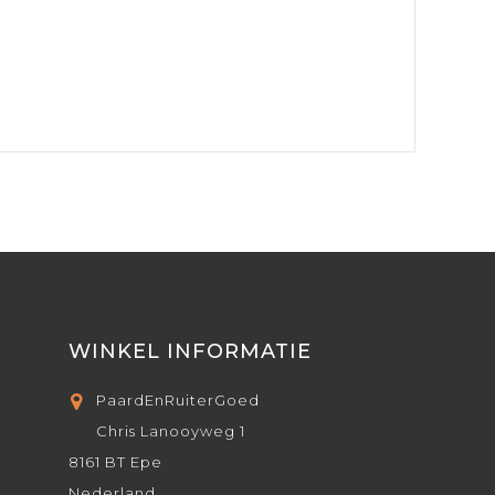
WINKEL INFORMATIE
PaardEnRuiterGoed
Chris Lanooyweg 1
8161 BT Epe
Nederland