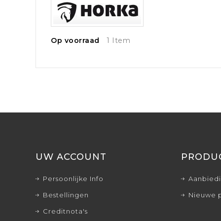
Op voorraad
1 Item
UW ACCOUNT
PRODU
Persoonlijke Info
Aanbied
Bestellingen
Nieuwe 
Creditnota's