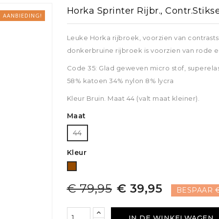
Zadelonderleggers
Horka Sprinter Rijbr., Contr.stikse
ING
SHIRTS
endekens
Teugels
AANBIEDING!
ZADELS EN TOEBEHOREN
D.due Boots
erdekens
en shirts
Shirts
Frontrieme
Leuke Horka rijbroek, voorzien van contrast
Zadels
Longeerhul
RIEMEN, PETTEN
donkerbruine rijbroek is voorzien van rode en
Beugelriemen
Losse neus
Petten, sjaals, oorbanden
Code 35: Glad geweven micro stof, superelast
ssen en haarstrikken
Zadeltoebehoren
Riemen
Horze
HULPTEUG
58% katoen 34% nylon 8% lycra
La Valen
Singels
PROTECTORS
Martingalen
CADEAU-ARTIKELEN
Kavalkade
 EN
Kleur Bruin. Maat 44 (valt maat kleiner).
Stijgbeugels
Longeerhul
Cadeau-artikelen
Maat
CADEAU-ARTIKELEN
endekens
HALSTERS
Cadeau-artikelen
44
Halsters en
Kleur
Premier Equine
Bruin
Pfiff
Red Ho
€ 79,95
€ 39,95
BESPAAR €
or
IN DE WINKELWAGEN