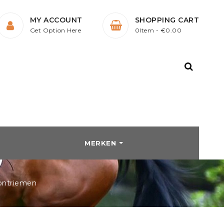
MY ACCOUNT
SHOPPING CART
Get Option Here
0Item
- €0.00
MERKEN
HTE
SCHOENEN
STALDEKENS
KENS
ontriemen
Laarzen
Peesbeschermers en
ck
n
Schoenen en laarzen
Strijklappen
Outdoorlaarzen
Bandages
Harry's Horse
HKM
 / Borsttuigen