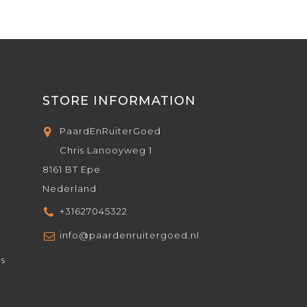
STORE INFORMATION
PaardEnRuiterGoed
Chris Lanooyweg 1
8161 BT Epe
Nederland
+31627045322
info@paardenruitergoed.nl
ds