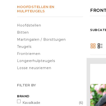
WEDSTRIJDKLED
Waterdichte tuss
HOOFDSTELLEN EN
FRON
HULPTEUGELS
Waterdichte wint
Wedstrijd blouses 
Wedstrijdbroeken
ZWEETDEKENS
Hoofdstellen
Wedstrijdjasjes
Staldekens
SUBCAT
Bitten
Horka
Plastrons, stropda
Zweetdekens
Martingalen / Borsttuigen
CAPS EN BODY
VLIEGENDEKENS
Teugels
EXCEEMDEKENS
Caps
Frontriemen
Vliegendekens en
Bodyprotectors
Longeerhulpteugels
Exceemdekens
Losse neusriemen
Uitrijdekens
FILTER BY
Nordberg Outdo
BRAND
Kavalkade
(6)