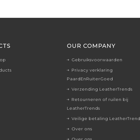
CTS
OUR COMPANY
rop
Gebruiksvoorwaarden
ducts
Privacy verklaring
PaardEnRuiterGoed
Verzending LeatherTrends
Retourneren of ruilen bij
LeatherTrends
Veilige betaling LeatherTren
Over ons
Over ons