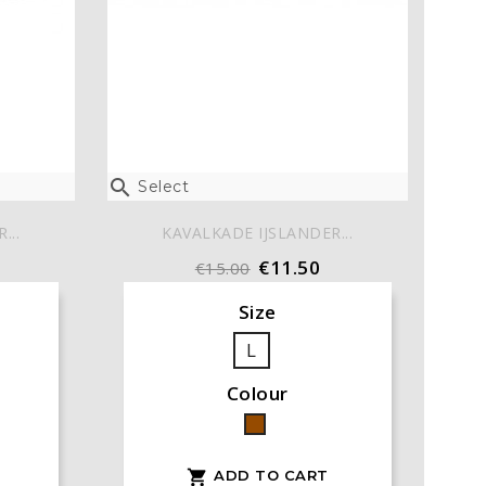

Select
...
KAVALKADE IJSLANDER...
€11.50
€15.00
Size
L
Colour
Brown
ADD TO CART
