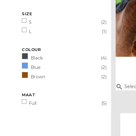
SIZE
S
(2)
L
(1)
COLOUR
Black
(4)
Blue
(2)
Brown
(2)

Selec
MAAT
Full
(5)