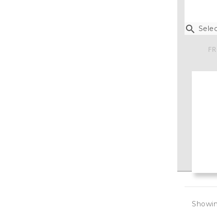

Selec
FR
Showin