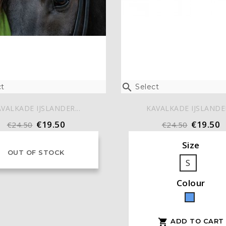

t
Select
VALKADE IJSLANDER...
KAVALKADE IJSLANDER
€19.50
€19.50
€24.50
€24.50
Size
OUT OF STOCK
S
Colour
Blue
ADD TO CART
