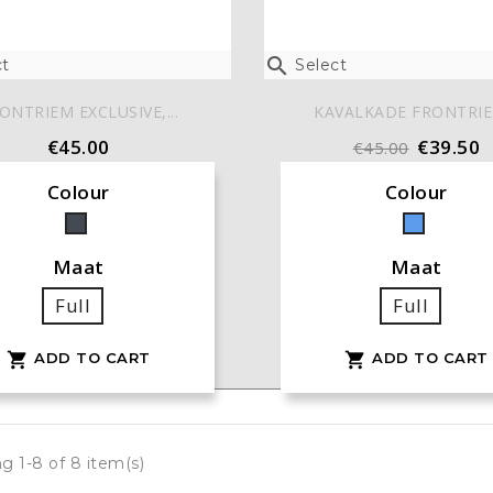

t
Select
ONTRIEM EXCLUSIVE,...
KAVALKADE FRONTRIEM
€45.00
€39.50
€45.00
Colour
Colour
Black
Blue
Maat
Maat
Full
Full
ADD TO CART
ADD TO CART


g 1-8 of 8 item(s)