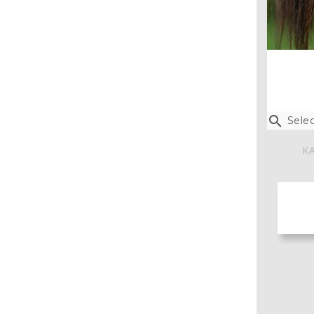

Selec
KA