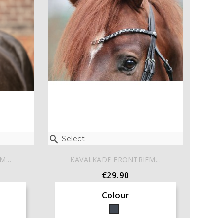

Select
...
KAVALKADE FRONTRIEM...
€29.90
Colour
Black