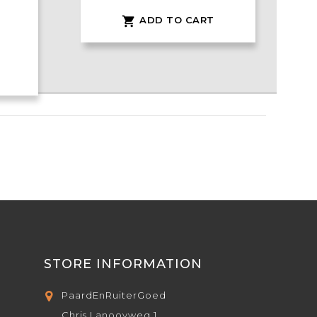
ADD TO CART

STORE INFORMATION
PaardEnRuiterGoed
Chris Lanooyweg 1