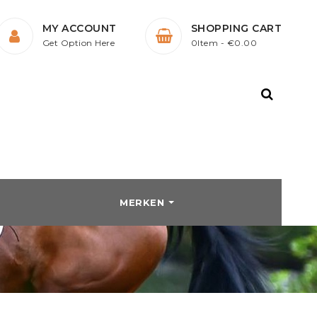
MY ACCOUNT
SHOPPING CART
Get Option Here
0Item
- €0.00
MERKEN
HTE
SCHOENEN
STALDEKENS
KENS
Laarzen
Peesbeschermers en
ck
n
Schoenen en laarzen
Strijklappen
Outdoorlaarzen
Bandages
Harry's Horse
HKM
 / Borsttuigen