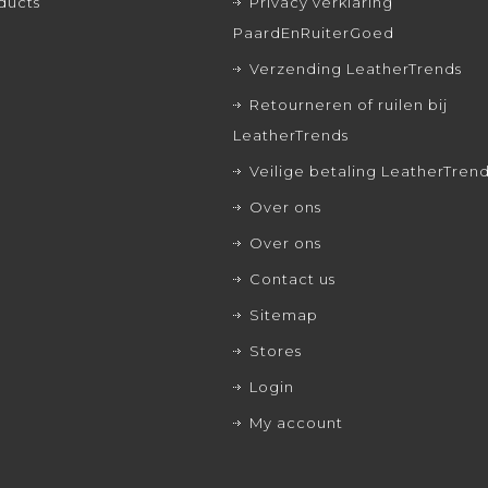
ducts
Privacy verklaring
PaardEnRuiterGoed
Verzending LeatherTrends
Retourneren of ruilen bij
LeatherTrends
Veilige betaling LeatherTren
Over ons
Over ons
Contact us
Sitemap
Stores
Login
My account