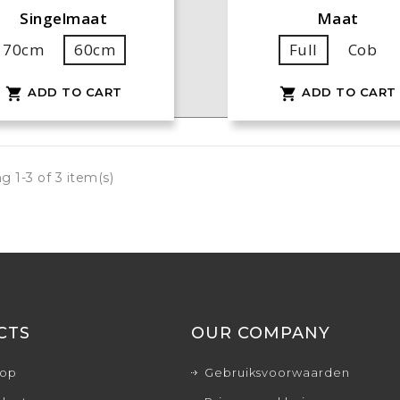
Singelmaat
Maat
70cm
60cm
Full
Cob
ADD TO CART
ADD TO CART


g 1-3 of 3 item(s)
CTS
OUR COMPANY
rop
Gebruiksvoorwaarden