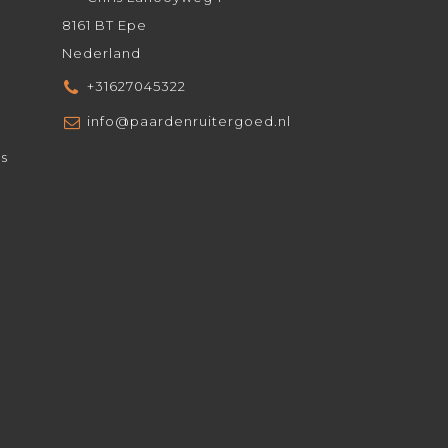
8161 BT Epe
Nederland
+31627045322
info@paardenruitergoed.nl
ds