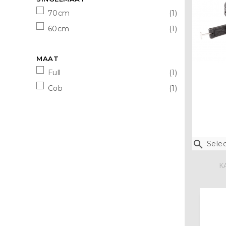
70cm
(1)
60cm
(1)
MAAT
Full
(1)
Cob
(1)

Selec
K