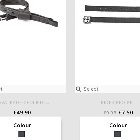

t
Select
AVALKADE GEÖLIEDE...
RIDER PRO PP...
€49.90
€7.50
€9.95
Colour
Colour
Black
Black