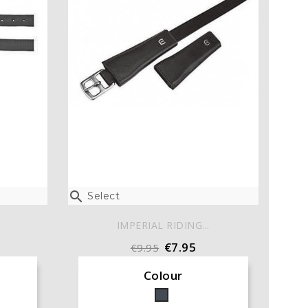

Select
IMPERIAL RIDING...
€7.95
€9.95
Colour
Black