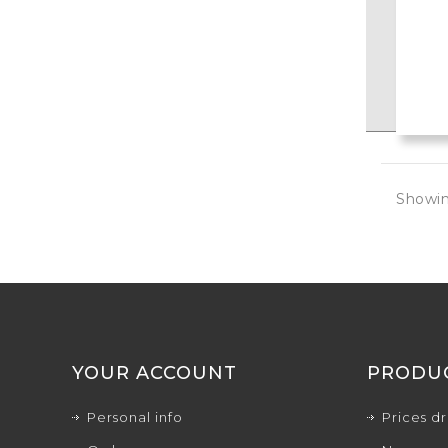
Showin
YOUR ACCOUNT
PRODU
Personal info
Prices d