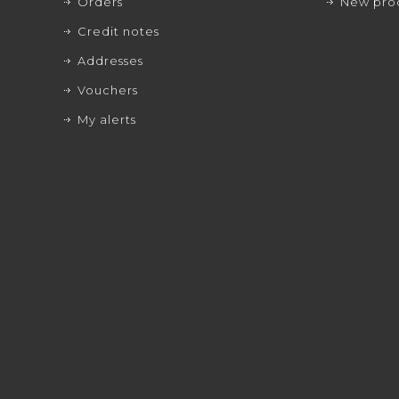
Orders
New pro
Credit notes
Addresses
Vouchers
My alerts