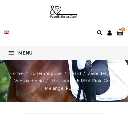
0
MENU
Home
RuiterShopEpe
Paard
Zadeldekjes
Veelzijdigheid
HH zadeldek RHA Pink, Grey
Melange, Full vz