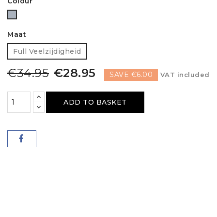
Colour
Grey
Maat
Full Veelzijdigheid
€34.95
€28.95
SAVE €6.00
VAT included
ADD TO BASKET